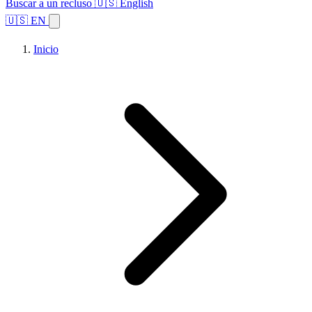
Buscar a un recluso
🇺🇸 English
🇺🇸 EN
Inicio
Explorar estados
Temas
Búsqueda de instalaciones
Inicio