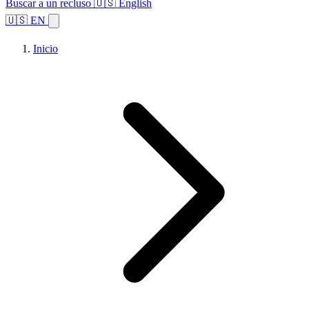
Buscar a un recluso
🇺🇸 English
🇺🇸 EN
Inicio
Explorar estados
Temas
Búsqueda de instalaciones
Inicio