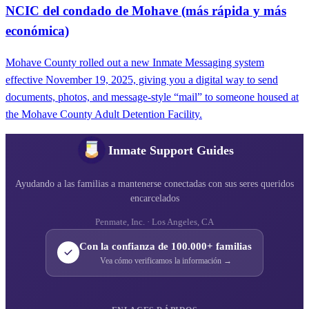
NCIC del condado de Mohave (más rápida y más
económica)
Mohave County rolled out a new Inmate Messaging system
effective November 19, 2025, giving you a digital way to send
documents, photos, and message-style “mail” to someone housed at
the Mohave County Adult Detention Facility.
Inmate Support Guides
Ayudando a las familias a mantenerse conectadas con sus seres queridos
encarcelados
Penmate, Inc. · Los Angeles, CA
Con la confianza de 100.000+ familias
Vea cómo verificamos la información →