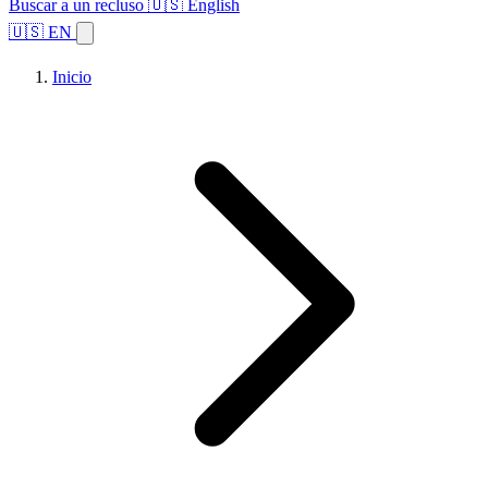
Buscar a un recluso
🇺🇸 English
🇺🇸 EN
Inicio
Explorar estados
Temas
Búsqueda de instalaciones
Inicio