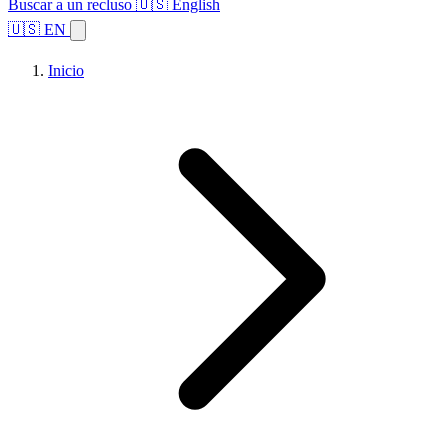
Buscar a un recluso
🇺🇸 English
🇺🇸 EN
Inicio
Explorar estados
Temas
Búsqueda de instalaciones
Inicio