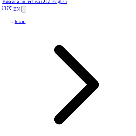
Buscar a un recluso
🇺🇸 English
🇺🇸 EN
Inicio
Explorar estados
Temas
Búsqueda de instalaciones
Inicio