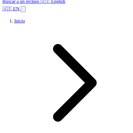
Buscar a un recluso
🇺🇸 English
🇺🇸 EN
Inicio
Explorar estados
Temas
Búsqueda de instalaciones
Inicio