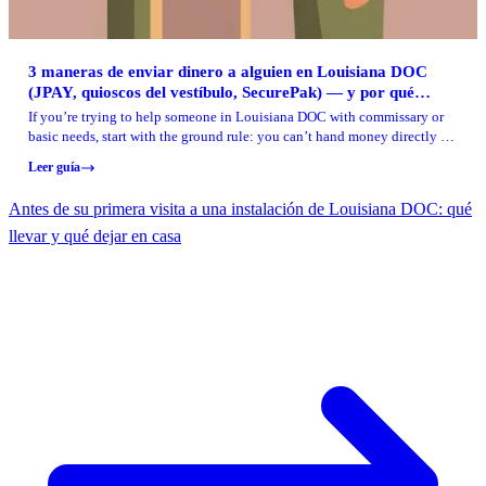
3 maneras de enviar dinero a alguien en Louisiana DOC
(JPAY, quioscos del vestíbulo, SecurePak) — y por qué
nunca debes usar Cash App
If you’re trying to help someone in Louisiana DOC with commissary or
basic needs, start with the ground rule: you can’t hand money directly to
an incarcerated person during a visit. Louisiana state correctional
Leer guía
facilities use JPAY for money deposits, which gives you an approved way
to get funds into the person’s account without risking the deposit being
Antes de su primera visita a una instalación de Louisiana DOC: qué
rejected (or getting you into trouble). From there, you’ve got a couple of
other DOC-authorized options depending on whether you want to add
llevar y qué dejar en casa
spending money or send items.