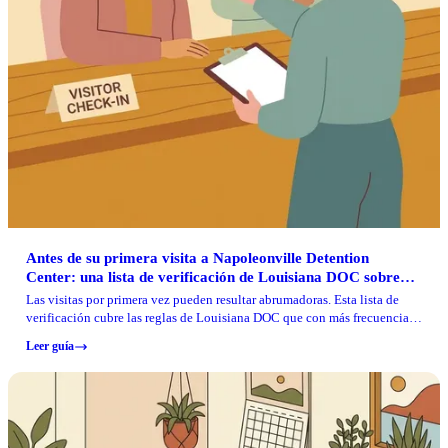
Antes de su primera visita a Napoleonville Detention
Center: una lista de verificación de Louisiana DOC sobre
qué llevar y qué dejar atrás
Las visitas por primera vez pueden resultar abrumadoras. Esta lista de
verificación cubre las reglas de Louisiana DOC que con más frecuencia
hacen que se rechace a las personas, para que pueda presentarse
Leer guía
preparado.