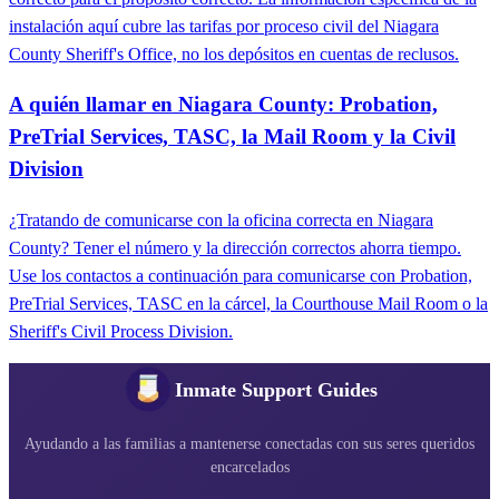
instalación aquí cubre las tarifas por proceso civil del Niagara
County Sheriff's Office, no los depósitos en cuentas de reclusos.
A quién llamar en Niagara County: Probation,
PreTrial Services, TASC, la Mail Room y la Civil
Division
¿Tratando de comunicarse con la oficina correcta en Niagara
County? Tener el número y la dirección correctos ahorra tiempo.
Use los contactos a continuación para comunicarse con Probation,
PreTrial Services, TASC en la cárcel, la Courthouse Mail Room o la
Sheriff's Civil Process Division.
Inmate Support Guides
Ayudando a las familias a mantenerse conectadas con sus seres queridos
encarcelados