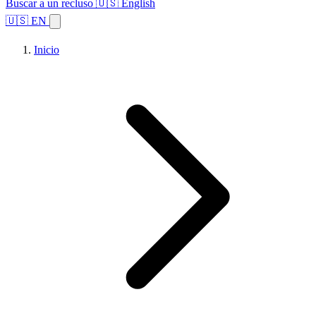
Buscar a un recluso
🇺🇸 English
🇺🇸 EN
Inicio
Explorar estados
Temas
Búsqueda de instalaciones
Inicio