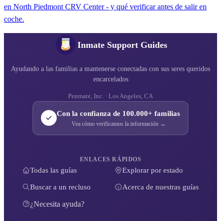
en North Piedmont CRV Center - y qué verificar antes de salir en
coche.
Inmate Support Guides
Ayudando a las familias a mantenerse conectadas con sus seres queridos
encarcelados
Penmate, Inc. · Los Angeles, CA
Con la confianza de 100.000+ familias
Vea cómo verificamos la información →
ENLACES RÁPIDOS
Todas las guías
Explorar por estado
Buscar a un recluso
Acerca de nuestras guías
¿Necesita ayuda?