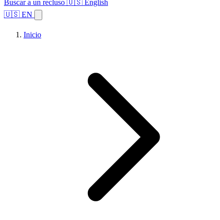
Buscar a un recluso
🇺🇸 English
🇺🇸 EN
Inicio
Explorar estados
Temas
Búsqueda de instalaciones
Inicio