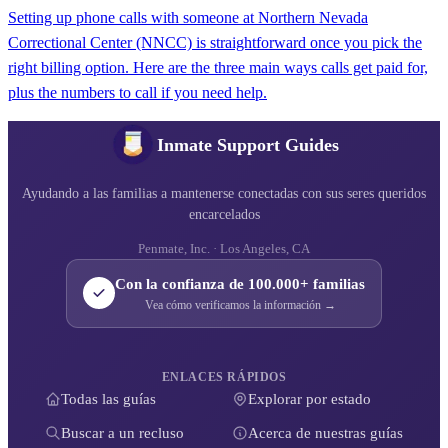
Setting up phone calls with someone at Northern Nevada
Correctional Center (NNCC) is straightforward once you pick the
right billing option. Here are the three main ways calls get paid for,
plus the numbers to call if you need help.
Inmate Support Guides
Ayudando a las familias a mantenerse conectadas con sus seres queridos
encarcelados
Penmate, Inc. · Los Angeles, CA
Con la confianza de 100.000+ familias
Vea cómo verificamos la información →
ENLACES RÁPIDOS
Todas las guías
Explorar por estado
Buscar a un recluso
Acerca de nuestras guías