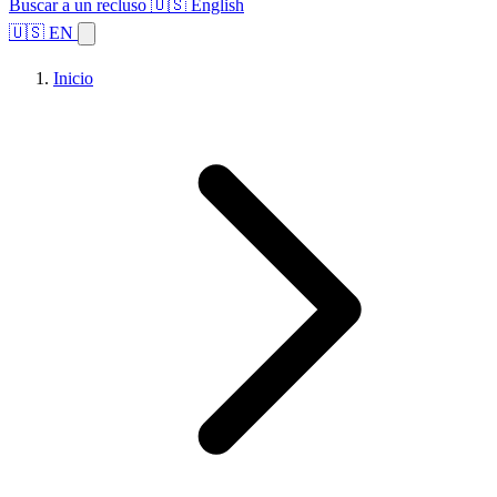
Buscar a un recluso
🇺🇸 English
🇺🇸 EN
Inicio
Explorar estados
Temas
Búsqueda de instalaciones
Inicio