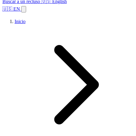
Buscar a un recluso
🇺🇸 English
🇺🇸 EN
Inicio
Explorar estados
Temas
Búsqueda de instalaciones
Inicio