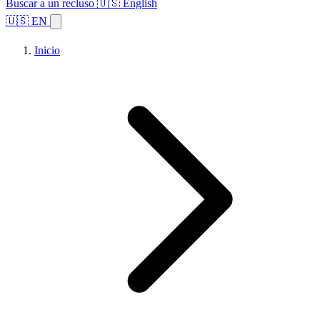
Buscar a un recluso
🇺🇸 English
🇺🇸 EN
Inicio
Explorar estados
Temas
Búsqueda de instalaciones
Inicio