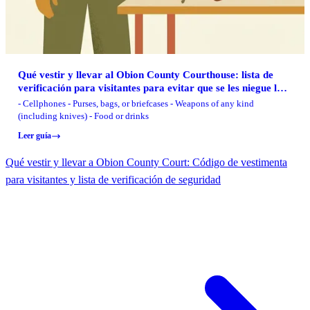
Qué vestir y llevar al Obion County Courthouse: lista de
verificación para visitantes para evitar que se les niegue la
entrada
- Cellphones - Purses, bags, or briefcases - Weapons of any kind
(including knives) - Food or drinks
Leer guía
Qué vestir y llevar a Obion County Court: Código de vestimenta
para visitantes y lista de verificación de seguridad