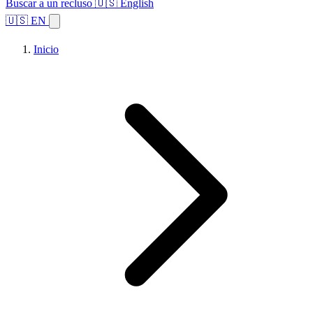
Buscar a un recluso
🇺🇸 English
🇺🇸 EN
Inicio
Explorar estados
Temas
Búsqueda de instalaciones
Inicio