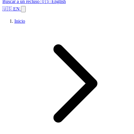
Buscar a un recluso
🇺🇸 English
🇺🇸 EN
Inicio
Explorar estados
Temas
Búsqueda de instalaciones
Inicio