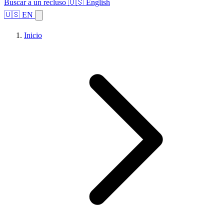
Buscar a un recluso
🇺🇸 English
🇺🇸 EN
Inicio
Explorar estados
Temas
Búsqueda de instalaciones
Inicio