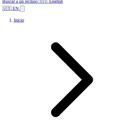
Buscar a un recluso
🇺🇸 English
🇺🇸 EN
Inicio
Explorar estados
Temas
Búsqueda de instalaciones
Inicio