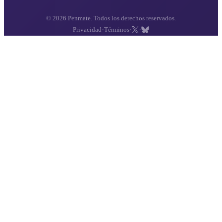
Penmate, Inc. · Los Angeles, CA
Con la confianza de 100.000+ familias
Vea cómo verificamos la información →
ENLACES RÁPIDOS
Todas las guías
Explorar por estado
Buscar a un recluso
Acerca de nuestras guías
¿Necesita ayuda?
OBTENER LA APLICACIÓN
Envía cartas, fotos y dinero desde tu teléfono