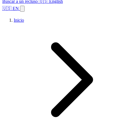
Buscar a un recluso
🇺🇸 English
🇺🇸 EN
Inicio
Explorar estados
Temas
Búsqueda de instalaciones
Inicio