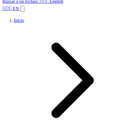
Buscar a un recluso
🇺🇸 English
🇺🇸 EN
Inicio
Explorar estados
Temas
Búsqueda de instalaciones
Inicio