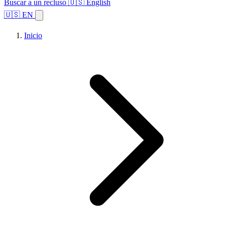
Buscar a un recluso
🇺🇸 English
🇺🇸 EN
Inicio
Explorar estados
Temas
Búsqueda de instalaciones
Inicio