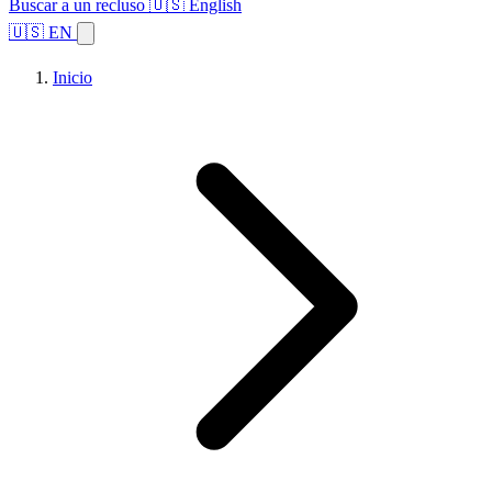
Buscar a un recluso
🇺🇸 English
🇺🇸 EN
Inicio
Explorar estados
Temas
Búsqueda de instalaciones
Inicio