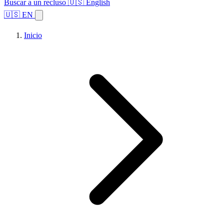
Buscar a un recluso
🇺🇸 English
🇺🇸 EN
Inicio
Explorar estados
Temas
Búsqueda de instalaciones
Inicio