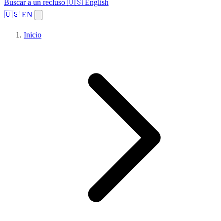
Buscar a un recluso
🇺🇸 English
🇺🇸 EN
Inicio
Explorar estados
Temas
Búsqueda de instalaciones
Inicio