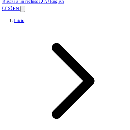
Buscar a un recluso
🇺🇸 English
🇺🇸 EN
Inicio
Explorar estados
Temas
Búsqueda de instalaciones
Inicio