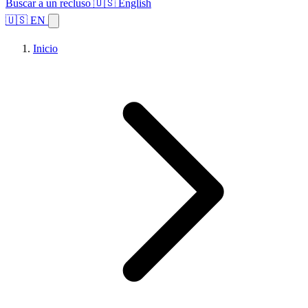
Buscar a un recluso
🇺🇸 English
🇺🇸 EN
Inicio
Explorar estados
Temas
Búsqueda de instalaciones
Inicio