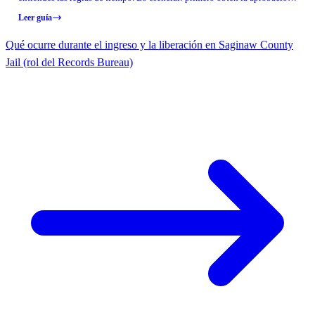
reserva dentro de la ventana mínima de 48 horas y máxima de 7 días, y
Leer guía
ten en cuenta que los espacios ahora se publican a las 8:00 a.m.
Qué ocurre durante el ingreso y la liberación en Saginaw County
Jail (rol del Records Bureau)