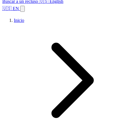
Buscar a un recluso
🇺🇸 English
🇺🇸 EN
Inicio
Explorar estados
Temas
Búsqueda de instalaciones
Inicio