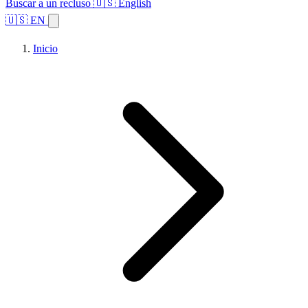
Buscar a un recluso
🇺🇸 English
🇺🇸 EN
Inicio
Explorar estados
Temas
Búsqueda de instalaciones
Inicio