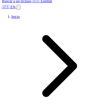
Buscar a un recluso
🇺🇸 English
🇺🇸 EN
Inicio
Explorar estados
Temas
Búsqueda de instalaciones
Inicio