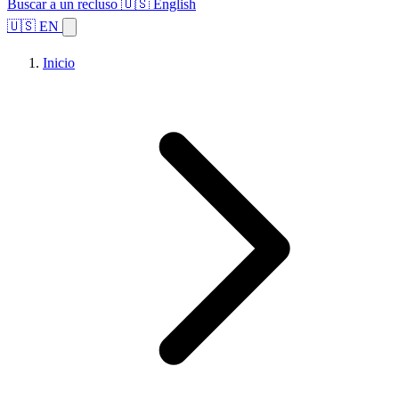
Buscar a un recluso
🇺🇸 English
🇺🇸 EN
Inicio
Explorar estados
Temas
Búsqueda de instalaciones
Inicio