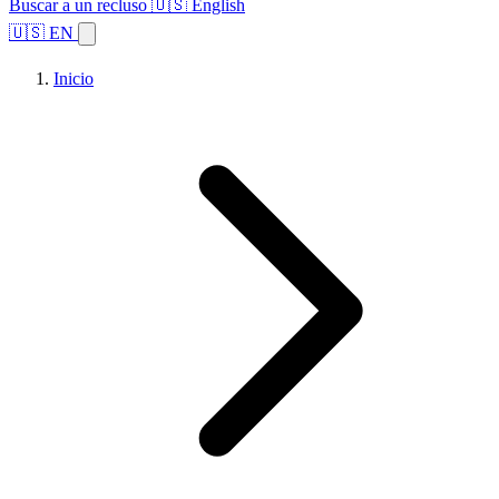
Buscar a un recluso
🇺🇸 English
🇺🇸 EN
Inicio
Explorar estados
Temas
Búsqueda de instalaciones
Inicio