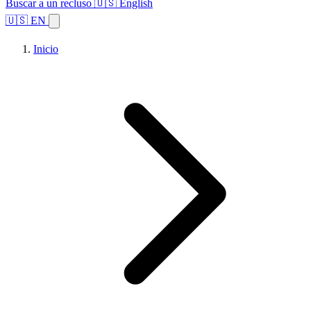
Buscar a un recluso
🇺🇸 English
🇺🇸 EN
Inicio
Explorar estados
Temas
Búsqueda de instalaciones
Inicio