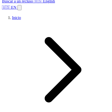
Buscar a un recluso
🇺🇸 English
🇺🇸 EN
Inicio
Explorar estados
Temas
Búsqueda de instalaciones
Inicio