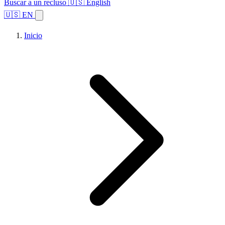
Buscar a un recluso
🇺🇸 English
🇺🇸 EN
Inicio
Explorar estados
Temas
Búsqueda de instalaciones
Inicio