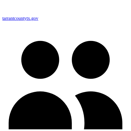
tarrantcountytx.gov