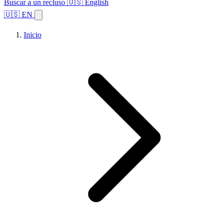
Buscar a un recluso
🇺🇸 English
🇺🇸 EN
Inicio
Explorar estados
Temas
Búsqueda de instalaciones
Inicio