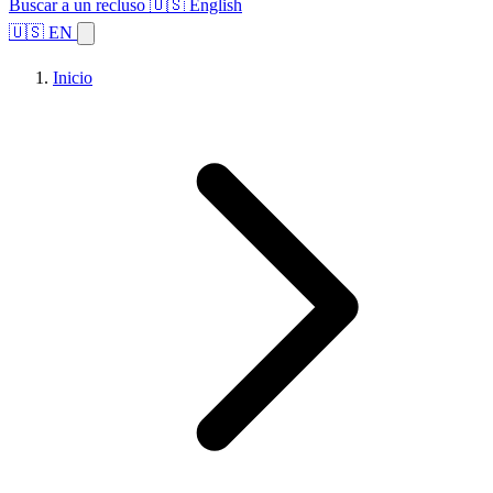
Buscar a un recluso
🇺🇸 English
🇺🇸 EN
Inicio
Explorar estados
Temas
Búsqueda de instalaciones
Inicio