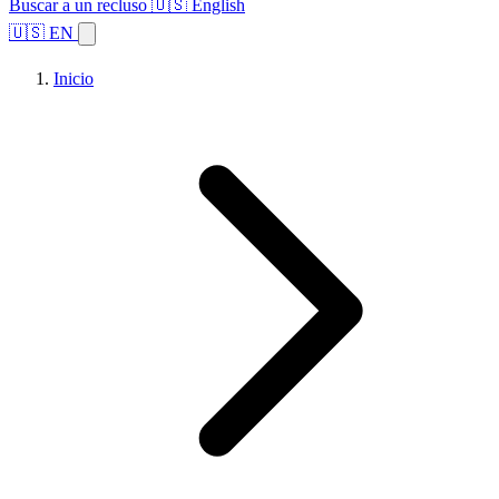
Buscar a un recluso
🇺🇸 English
🇺🇸 EN
Inicio
Explorar estados
Temas
Búsqueda de instalaciones
Inicio