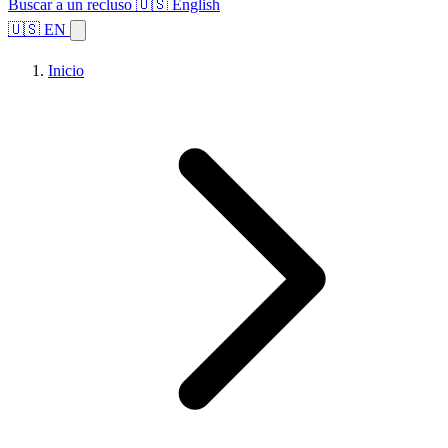
Buscar a un recluso
🇺🇸 English
🇺🇸 EN
Inicio
Explorar estados
Temas
Búsqueda de instalaciones
Inicio