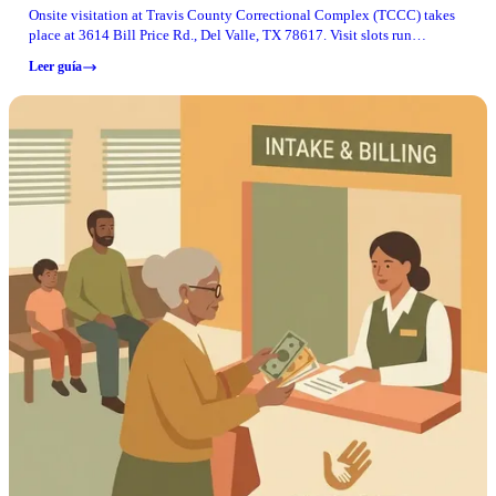
Onsite visitation at Travis County Correctional Complex (TCCC) takes
place at 3614 Bill Price Rd., Del Valle, TX 78617. Visit slots run
Wednesday through Sunday (excluding county holidays), with times
Leer guía
available between 8:00 am and 9:00 pm, and you’re allowed two visits
per week total (face-to-face or onsite video).