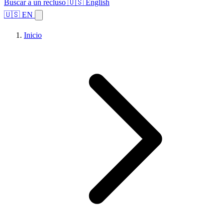
Buscar a un recluso
🇺🇸 English
🇺🇸 EN
Inicio
Explorar estados
Temas
Búsqueda de instalaciones
Inicio