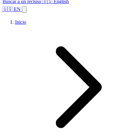
Buscar a un recluso
🇺🇸 English
🇺🇸 EN
Inicio
Explorar estados
Temas
Búsqueda de instalaciones
Inicio