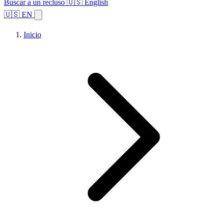
Buscar a un recluso
🇺🇸 English
🇺🇸 EN
Inicio
Explorar estados
Temas
Búsqueda de instalaciones
Inicio