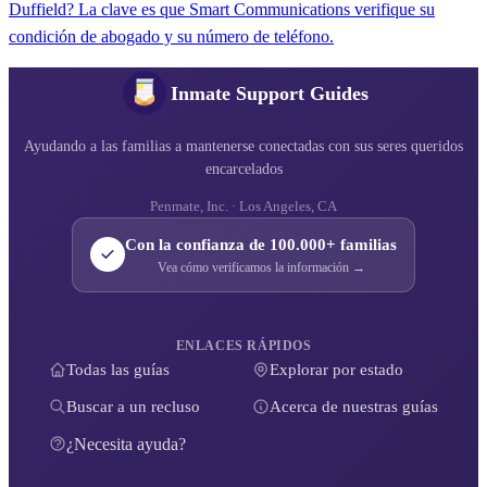
Duffield? La clave es que Smart Communications verifique su
condición de abogado y su número de teléfono.
Inmate Support Guides
Ayudando a las familias a mantenerse conectadas con sus seres queridos
encarcelados
Penmate, Inc. · Los Angeles, CA
Con la confianza de 100.000+ familias
Vea cómo verificamos la información →
ENLACES RÁPIDOS
Todas las guías
Explorar por estado
Buscar a un recluso
Acerca de nuestras guías
¿Necesita ayuda?