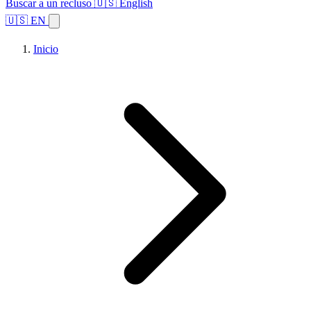
Buscar a un recluso
🇺🇸 English
🇺🇸 EN
Inicio
Explorar estados
Temas
Búsqueda de instalaciones
Inicio