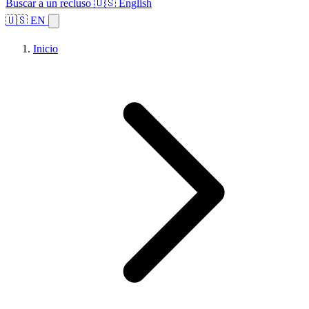
Buscar a un recluso
🇺🇸 English
🇺🇸 EN
Inicio
Explorar estados
Temas
Búsqueda de instalaciones
Inicio