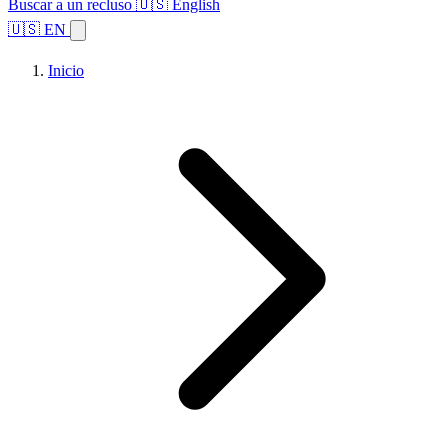
Buscar a un recluso
🇺🇸 English
🇺🇸 EN
Inicio
Explorar estados
Temas
Búsqueda de instalaciones
Inicio