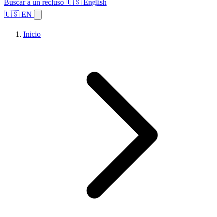
Buscar a un recluso
🇺🇸 English
🇺🇸 EN
Inicio
Explorar estados
Temas
Búsqueda de instalaciones
Inicio