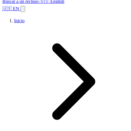
Buscar a un recluso
🇺🇸 English
🇺🇸 EN
Inicio
Explorar estados
Temas
Búsqueda de instalaciones
Inicio