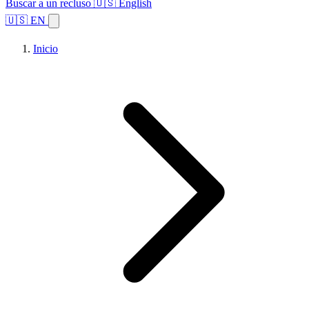
Buscar a un recluso
🇺🇸 English
🇺🇸 EN
Inicio
Explorar estados
Temas
Búsqueda de instalaciones
Inicio