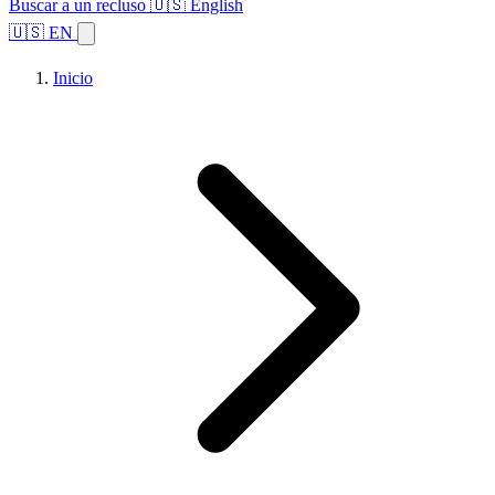
Buscar a un recluso
🇺🇸 English
🇺🇸 EN
Inicio
Explorar estados
Temas
Búsqueda de instalaciones
Inicio