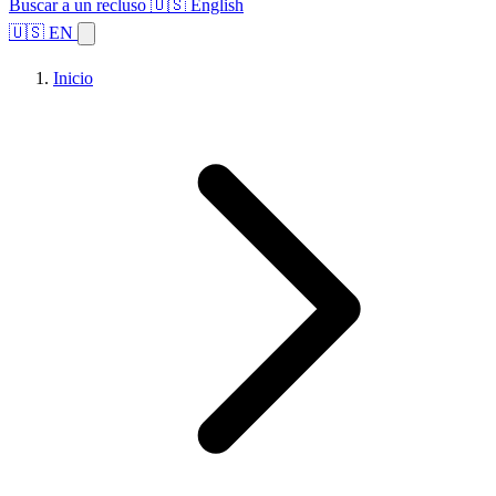
Buscar a un recluso
🇺🇸 English
🇺🇸 EN
Inicio
Explorar estados
Temas
Búsqueda de instalaciones
Inicio