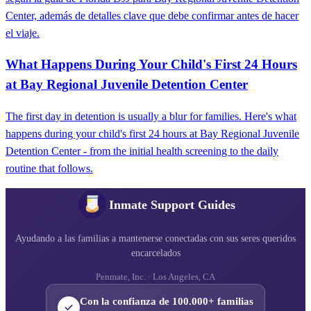
Center, además de detalles clave que debe confirmar antes de hacer
el viaje.
What Happens During Your Child's First 24 Hours
at Bay Regional Juvenile Detention Center
The first day in detention is usually a blur for families. Here's what
happens during your child's first 24 hours at Bay Regional Juvenile
Detention Center - from the initial health screening to the daily
routine that follows.
Inmate Support Guides
Ayudando a las familias a mantenerse conectadas con sus seres queridos
encarcelados
Penmate, Inc. · Los Angeles, CA
Con la confianza de 100.000+ familias