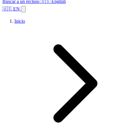
Buscar a un recluso
🇺🇸 English
🇺🇸 EN
Inicio
Explorar estados
Temas
Búsqueda de instalaciones
Inicio