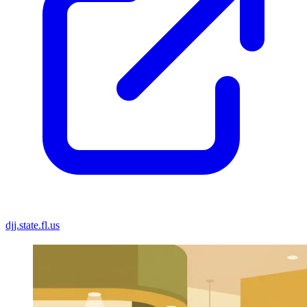
djj.state.fl.us