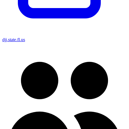
djj.state.fl.us