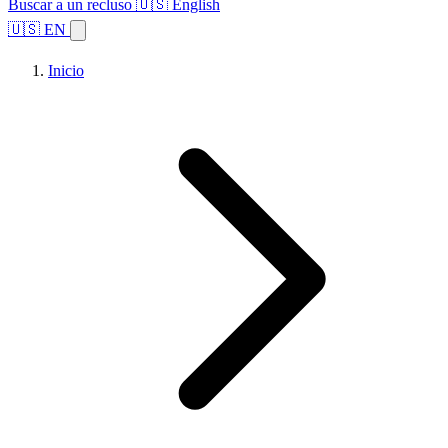
Buscar a un recluso
🇺🇸 English
🇺🇸 EN
Inicio
Explorar estados
Temas
Búsqueda de instalaciones
Inicio