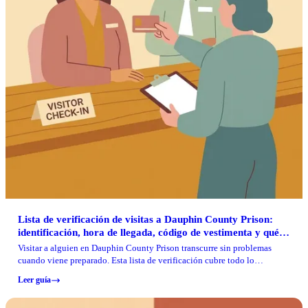
Lista de verificación de visitas a Dauphin County Prison:
identificación, hora de llegada, código de vestimenta y qué
no llevar
Visitar a alguien en Dauphin County Prison transcurre sin problemas
cuando viene preparado. Esta lista de verificación cubre todo lo
necesario para pasar el registro y el control sin problemas.
Leer guía