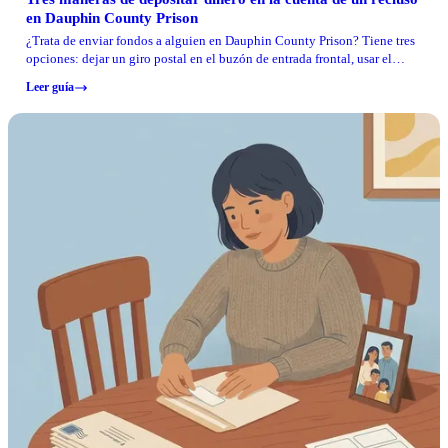
en Dauphin County Prison
¿Trata de enviar fondos a alguien en Dauphin County Prison? Tiene tres
opciones: dejar un giro postal en el buzón de entrada frontal, usar el
quiosco del vestíbulo (efectivo o tarjeta) o depositar en línea a través de
Leer guía
ConnectNetwork. Cuál funciona mejor depende de la rapidez con la que
necesite que el dinero llegue y de lo que le resulte más conveniente.