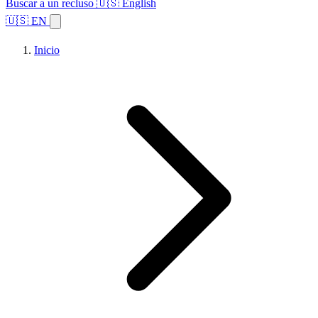
Buscar a un recluso
🇺🇸 English
🇺🇸 EN
Inicio
Explorar estados
Temas
Búsqueda de instalaciones
Inicio