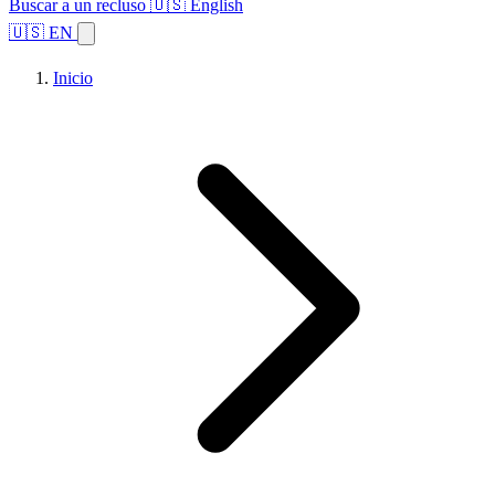
Buscar a un recluso
🇺🇸 English
🇺🇸 EN
Inicio
Explorar estados
Temas
Búsqueda de instalaciones
Inicio